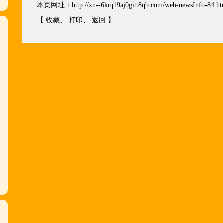
本页网址：
http://xn--6krq19aj0gitt8qb.com/web-newsInfo-84.ht
【
收藏
、
打印
、
返回
】