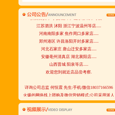
陕西西安市 宁夏银川市 山东聊城市等店.....
江苏泗洪 沭阳 浙江宁波温州等店.....
河南南阳多家 焦作周口多家店.....
郑州港区 许昌洛阳开封多家店.....
河北石家庄 唐山迁安多家店.....
安徽亳州清真店 湖北襄阳店.....
山西晋城 阳泉等店.....
欢迎您到就近店品尝考察.
详询公司总监 何恒震 先生:手机/微信18037166596
火爆的网络线上团购及微信营销模式:公司采用派人
上门指导.住店扶持的经营模式,宁夏风味,一锅四吃,
羊排突出鲜,香,嫩;香辣虾口感纯正,营养丰富,回头客
多,易操作,夏天生意更火爆;无需聘厨师;是中小餐饮