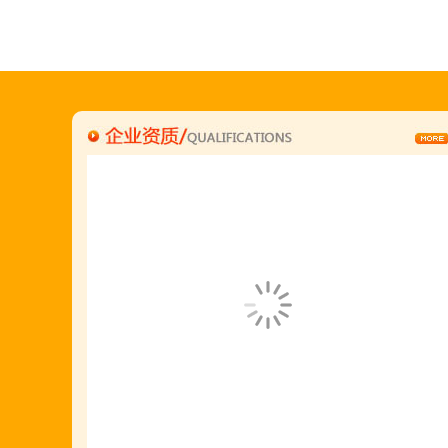
"胡羊排"是国家工商总局核准注册商标,
隶属于金顶鲜企业集团下属
胡羊排餐饮管理有限公司所持有.
金顶鲜宁夏特色系列胡羊排烧烤火锅复合餐厅
2018年持续火爆招商开店中.
金顶鲜餐饮全国连锁500家,
国家注册商标,
有13年正规连锁加盟经验,
真实开店500家后,
我们很专业,
期待您加入大家庭.
若您开店无必胜把握,
请致电我们:4006966168