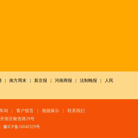
网
|
南方周末
|
新京报
|
河南商报
|
法制晚报
|
人民
车间
|
客户留言
|
视频展示
|
联系我们
技术开发区银杏路29号
：
豫ICP备16040329号