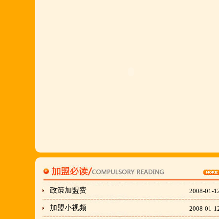
店值得信赖的合作伙伴,适合餐饮店快速创业.有意向
加盟的朋友,公司派人为您选址、设计门店;办理营业
执照;企划宣传;购置物品;全程指导;快开业再派厨师
长上门住店指导,期间可以派人到总部学习,开业时再
派厨师长上门住店指导,期间可以派人到总部学习,开
业时再派厨师长住店不限期传授,直至教会为止;若您
开店无必胜厂的把握,请致电我们！
刘东总经理:18903716928
穆香存老师:13281876669
何恒震总监:18037166596
政策加盟费
2008-01-1
"胡羊排"是国家工商总局核准注册商标,
加盟小视频
2008-01-1