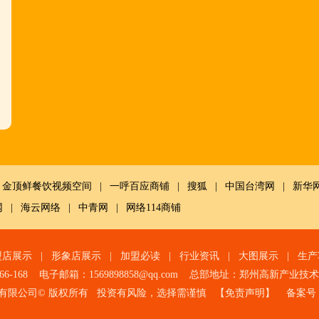
金顶鲜餐饮视频空间
|
一呼百应商铺
|
搜狐
|
中国台湾网
|
新华
网
|
海云网络
|
中青网
|
网络114商铺
盟店展示
|
形象店展示
|
加盟必读
|
行业资讯
|
大图展示
|
生产
966-168 电子邮箱：1569898858@qq.com 总部地址：郑州高新产业
有限公司© 版权所有 投资有风险，选择需谨慎 【
免责声明
】 备案号