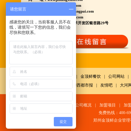
江苏泗洪 沭阳 浙江宁波温州等店.....
www.huyangpai.com
请您留言
河南南阳多家 焦作周口多家店.....
www.ningxiahuyangpai.com
电子邮件：1569898858@qq.com
郑州港区 许昌洛阳开封多家店.....
感谢您的关注，当前客服人员不在
总部地址：郑州高新产业技术开发区银杏路29号
河北石家庄 唐山迁安多家店.....
线，请填写一下您的信息，我们会
尽快和您联系。
安徽亳州清真店 湖北襄阳店.....
山西晋城 阳泉等店.....
欢迎您到就近店品尝考察.
详询公司总监 何恒震 先生:手机/微信18037166596
鼎鲜餐饮
|
金顶鲜餐饮
|
公司网站
|
火爆的网络线上团购及微信营销模式:公司采用派人
网
|
中国经济网千龙网
|
华西都市报
|
友情吧
|
大河
上门指导.住店扶持的经营模式,宁夏风味,一锅四吃,
羊排突出鲜,香,嫩;香辣虾口感纯正,营养丰富,回头客
网站首页
|
公司概况
|
加盟项目
|
加
多,易操作,夏天生意更火爆;无需聘厨师;是中小餐饮
免费热线：400-6
店值得信赖的合作伙伴,适合餐饮店快速创业.有意向
郑州金顶鲜企业管理
提交
加盟的朋友,公司派人为您选址、设计门店;办理营业