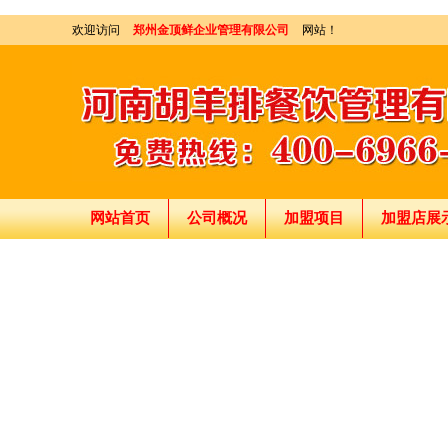
欢迎访问
郑州金顶鲜企业管理有限公司
网站！
网站首页
公司概况
加盟项目
加盟店展
刘东总经理:18903716928
穆香存老师:13281876669
何恒震总监:18037166596