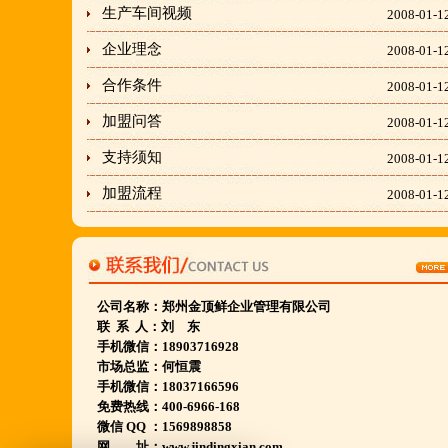
隶属于金顶鲜企业集团下属
生产车间视频
2008-01-1
胡羊排餐饮管理有限公司所持有.
企业理念
2008-01-1
金顶鲜宁夏特色系列胡羊排烧烤火锅复合餐厅
合作条件
2008-01-1
2018年持续火爆招商开店中.
加盟问答
2008-01-1
金顶鲜餐饮全国连锁500家,
支持须知
2008-01-1
国家注册商标,
加盟流程
2008-01-1
有13年正规连锁加盟经验,
真实开店500家后,
我们很专业,
期待您加入大家庭.
公司名称：
郑州金顶鲜企业管理有限公司
联 系 人：刘 东
若您开店无必胜把握,
手机微信：18903716928
请致电我们:4006966168
市场总监：何恒震
手机微信：18037166596
免费热线：400-6966-168
陕西西安市 宁夏银川市 山东聊城市等店.....
微信 QQ ：1569898858
网 址：www.jindingxian.com